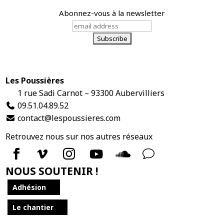
Abonnez-vous à la newsletter
Les Poussières
1 rue Sadi Carnot – 93300 Aubervilliers
09.51.04.89.52
contact@lespoussieres.com


v



NOUS SOUTENIR !
Adhésion
Le chantier