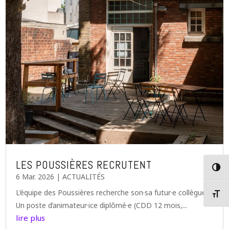
LES POUSSIÈRES RECRUTENT
Passer
6 Mar. 2026
|
ACTUALITÉS
L’équipe des Poussières recherche son·sa futur·e collègue !
Changer
Un poste d’animateur·ice diplômé·e (CDD 12 mois,...
lire plus