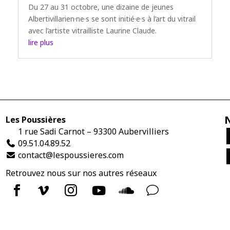
Du 27 au 31 octobre, une dizaine de jeunes
Albertivillarien·ne·s se sont initié·e·s à l’art du vitrail
avec l’artiste vitrailliste Laurine Claude.
lire plus
Les Poussières
1 rue Sadi Carnot – 93300 Aubervilliers
09.51.04.89.52
contact@lespoussieres.com


v


