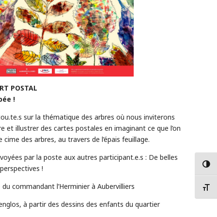
ART POSTAL
pée !
tou.te.s sur la thématique des arbres où nous inviterons
ire et illustrer des cartes postales en imaginant ce que l’on
e cime des arbres, au travers de l’épais feuillage.
voyées par la poste aux autres participant.e.s : De belles
Passer
perspectives !
 du commandant l’Herminier à Aubervilliers
Change
englos, à partir des dessins des enfants du quartier