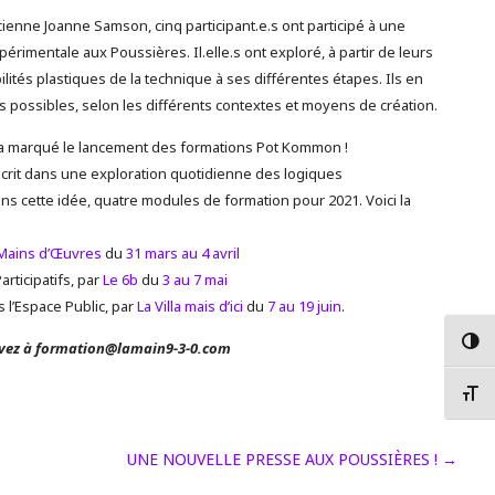
cienne Joanne Samson, cinq participant.e.s ont participé à une
périmentale aux Poussières. Il.elle.s ont exploré, à partir de leurs
ilités plastiques de la technique à ses différentes étapes. Ils en
s possibles, selon les différents contextes et moyens de création.
a marqué le lancement des formations Pot Kommon !
rit dans une exploration quotidienne des logiques
ans cette idée, quatre modules de formation pour 2021. Voici la
Mains d’Œuvres
du
31 mars au 4 avril
articipatifs, par
Le 6b
du
3 au 7 mai
 l’Espace Public, par
La Villa mais d’ici
du
7 au 19 juin
.
Passer
rivez à formation@lamain9-3-0.com
Change
UNE NOUVELLE PRESSE AUX POUSSIÈRES !
→