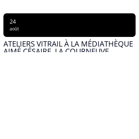
24
août
ATELIERS VITRAIL À LA MÉDIATHÈQUE
AIMÉ CÉSAIRE, LA COURNEUVE
14 h 00 min - 17 h 00 min
Plus d'informations